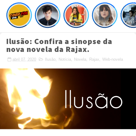
Ilusão: Confira a sinopse da
nova novela da Rajax.
abril 07, 2020
Ilusão
,
Notícia
,
Novela
,
Rajax
,
Web-novela
Crafted with
by
TemplatesYard
| Distributed by
MyBloggerThemes