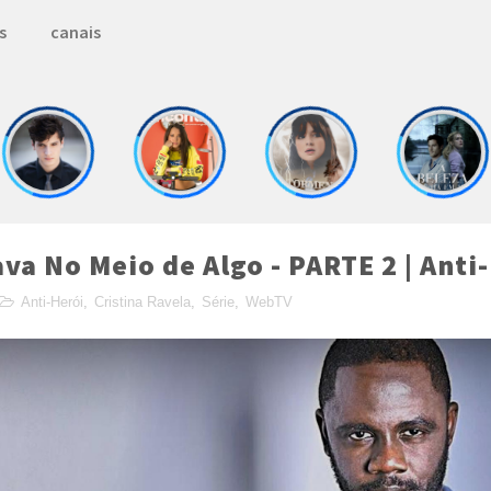
s
canais
ava No Meio de Algo - PARTE 2 | Anti
Anti-Herói
,
Cristina Ravela
,
Série
,
WebTV
 with
by
TemplatesYard
| Distributed by
MyBlogge