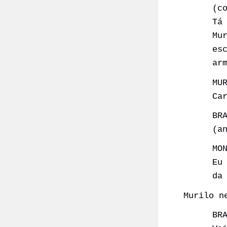
(c
Tá
Mu
es
ar
MU
Ca
BR
(a
MO
Eu
da
Murilo n
BR