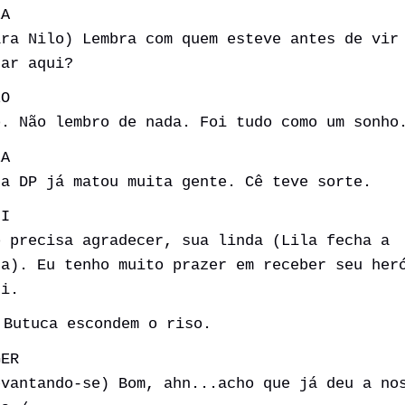
LA
ara Nilo) Lembra com quem esteve antes de vir
rar aqui?
LO
o. Não lembro de nada. Foi tudo como um sonho
LA
sa DP já matou muita gente. Cê teve sorte.
NI
o precisa agradecer, sua linda (Lila fecha a
ra). Eu tenho muito prazer em receber seu her
ui.
 Butuca escondem o riso.
GER
evantando-se) Bom, ahn...acho que já deu a no