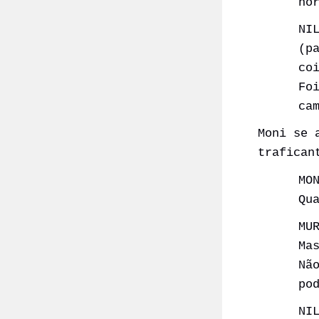
ho
NI
(p
co
Fo
ca
Moni se 
trafican
MO
Qu
MU
Ma
Nã
po
NI