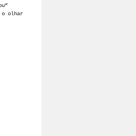
ou”
 o olhar