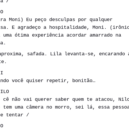
ra /
LO
ara Moni) Eu peço desculpas por qualquer
isa. E agradeço a hospitalidade, Moni. (irôni
i uma ótima experiência acordar amarrado na
ma.
aproxima, safada. Lila levanta-se, encarando 
te.
NI
ando você quiser repetir, bonitão…
RILO
s cê não vai querer saber quem te atacou, Nil
o tem uma câmera no morro, sei lá, essa pesso
de tentar /
LO