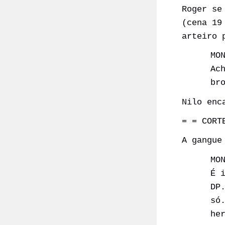
Roger se
(cena 19
arteiro 
MO
Ac
br
Nilo enc
= = CORT
A gangue
MO
É 
DP
só
he