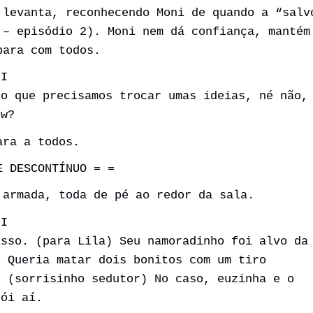
 levanta, reconhecendo Moni de quando a “salv
 – episódio 2). Moni nem dá confiança, mantém
para com todos.
NI
ho que precisamos trocar umas ideias, né não,
ow?
ara a todos.
E DESCONTÍNUO = =
 armada, toda de pé ao redor da sala.
NI
isso. (para Lila) Seu namoradinho foi alvo da
. Queria matar dois bonitos com um tiro
. (sorrisinho sedutor) No caso, euzinha e o
rói aí.