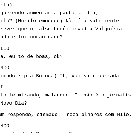
orta)
 querendo aumentar a pauta do dia,
rilo? (Murilo emudece) Não é o suficiente
crever que o falso herói invadiu Valquíria
mado e foi nocauteado?
RILO
ra, eu to de boas, ok?
ANCO
nimado / pra Butuca) Ih, vai sair porrada.
NI
 to te mirando, malandro. Tu não é o jornalis
 Novo Dia?
em responde, cismado. Troca olhares com Nilo.
ANCO