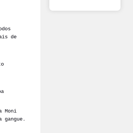
odos
ais de
to
oa
a Moni
a gangue.