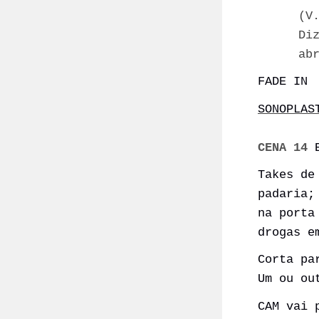
(V
Di
ab
FADE IN
SONOPLAS
CENA 14
E
Takes de
padaria;
na porta
drogas e
Corta pa
Um ou ou
CAM vai 