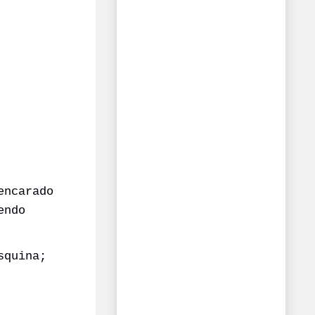
encarado
endo
squina;