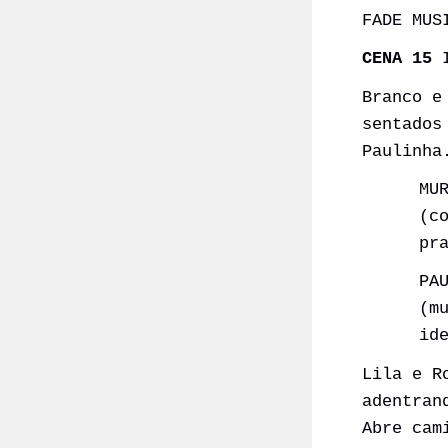
FADE MUS
CENA 15
I
Branco e
sentados
Paulinha
MU
(c
pr
PA
(m
id
Lila e R
adentran
Abre cam