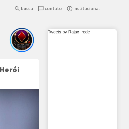
search
busca
chat_bubble_outline
contato
info_outline
institucional
Tweets by Rajax_rede
-Herói
rThemes