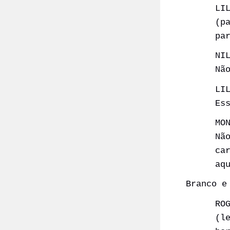
LI
(p
pa
NI
Nã
LI
Es
MO
Nã
ca
aq
Branco e
RO
(l