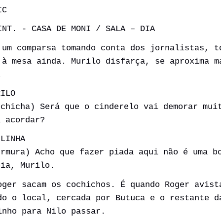
IC
NT. - CASA DE MONI / SALA – DIA
 um comparsa tomando conta dos jornalistas, t
 à mesa ainda. Murilo disfarça, se aproxima m
.
RILO
ochicha) Será que o cinderelo vai demorar mui
a acordar?
ULINHA
urmura) Acho que fazer piada aqui não é uma b
eia, Murilo.
oger sacam os cochichos. É quando Roger avist
do o local, cercada por Butuca e o restante d
inho para Nilo passar.