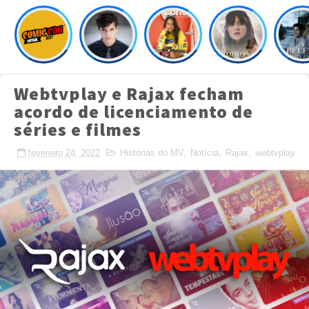
Webtvplay e Rajax fecham
acordo de licenciamento de
séries e filmes
fevereiro 24, 2022
Histórias do MV
,
Notícia
,
Rajax
,
webtvplay
Crafted with
by
TemplatesYard
| Distributed by
MyBloggerThemes