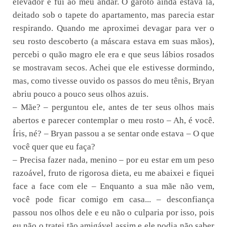
elevador e fui ao meu andar. O garoto ainda estava lá,
deitado sob o tapete do apartamento, mas parecia estar
respirando. Quando me aproximei devagar para ver o
seu rosto descoberto (a máscara estava em suas mãos),
percebi o quão magro ele era e que seus lábios rosados
se mostravam secos. Achei que ele estivesse dormindo,
mas, como tivesse ouvido os passos do meu tênis, Bryan
abriu pouco a pouco seus olhos azuis.
– Mãe? – perguntou ele, antes de ter seus olhos mais
abertos e parecer contemplar o meu rosto – Ah, é você.
Íris, né? – Bryan passou a se sentar onde estava – O que
você quer que eu faça?
– Precisa fazer nada, menino – por eu estar em um peso
razoável, fruto de rigorosa dieta, eu me abaixei e fiquei
face a face com ele – Enquanto a sua mãe não vem,
você pode ficar comigo em casa... – desconfiança
passou nos olhos dele e eu não o culparia por isso, pois
eu não o tratei tão amigável assim e ele podia não saber