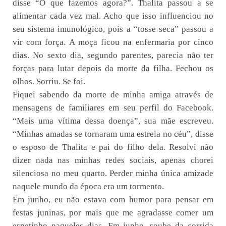
disse “O que fazemos agora?”. Thalita passou a se
alimentar cada vez mal. Acho que isso influenciou no
seu sistema imunológico, pois a “tosse seca” passou a
vir com força. A moça ficou na enfermaria por cinco
dias. No sexto dia, segundo parentes, parecia não ter
forças para lutar depois da morte da filha. Fechou os
olhos. Sorriu. Se foi.
Fiquei sabendo da morte de minha amiga através de
mensagens de familiares em seu perfil do Facebook.
“Mais uma vítima dessa doença”, sua mãe escreveu.
“Minhas amadas se tornaram uma estrela no céu”, disse
o esposo de Thalita e pai do filho dela. Resolvi não
dizer nada nas minhas redes sociais, apenas chorei
silenciosa no meu quarto. Perder minha única amizade
naquele mundo da época era um tormento.
Em junho, eu não estava com humor para pensar em
festas juninas, por mais que me agradasse comer um
espetinho naqueles dias. Em junho, soube da corrida