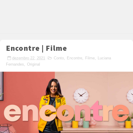
Encontre | Filme
dezembro 22, 2021
Conto
,
Encontre
,
Filme
,
Luciana
Fernandes
,
Original