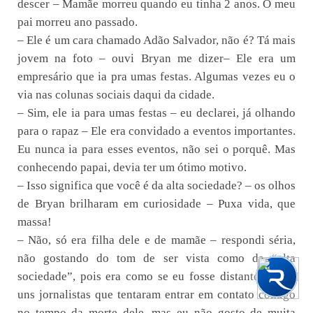
descer – Mamãe morreu quando eu tinha 2 anos. O meu
pai morreu ano passado.
– Ele é um cara chamado Adão Salvador, não é? Tá mais
jovem na foto – ouvi Bryan me dizer– Ele era um
empresário que ia pra umas festas. Algumas vezes eu o
via nas colunas sociais daqui da cidade.
– Sim, ele ia para umas festas – eu declarei, já olhando
para o rapaz – Ele era convidado a eventos importantes.
Eu nunca ia para esses eventos, não sei o porquê. Mas
conhecendo papai, devia ter um ótimo motivo.
– Isso significa que você é da alta sociedade? – os olhos
de Bryan brilharam em curiosidade – Puxa vida, que
massa!
– Não, só era filha dele e de mamãe – respondi séria,
não gostando do tom de ser vista como da “alta
home
explore
question_answer
arrow_upward
sociedade”, pois era como se eu fosse distante – Tem
uns jornalistas que tentaram entrar em contato comigo
no tempo da morte dele, mas eu não gosto de muita