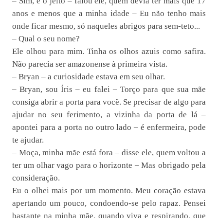
– Sim, é o jeito – falou ele, quem devia ter mais que 17
anos e menos que a minha idade – Eu não tenho mais
onde ficar mesmo, só naqueles abrigos para sem-teto...
– Qual o seu nome?
Ele olhou para mim. Tinha os olhos azuis como safira.
Não parecia ser amazonense à primeira vista.
– Bryan – a curiosidade estava em seu olhar.
– Bryan, sou Íris – eu falei – Torço para que sua mãe
consiga abrir a porta para você. Se precisar de algo para
ajudar no seu ferimento, a vizinha da porta de lá –
apontei para a porta no outro lado – é enfermeira, pode
te ajudar.
– Moça, minha mãe está fora – disse ele, quem voltou a
ter um olhar vago para o horizonte – Mas obrigado pela
consideração.
Eu o olhei mais por um momento. Meu coração estava
apertando um pouco, condoendo-se pelo rapaz. Pensei
bastante na minha mãe, quando viva e respirando, que