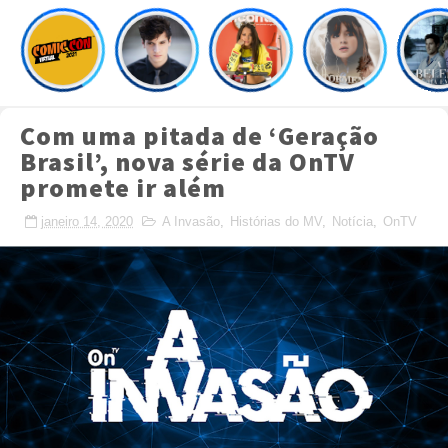
Com uma pitada de ‘Geração
Brasil’, nova série da OnTV
promete ir além
janeiro 14, 2020
A Invasão
,
Histórias do MV
,
Notícia
,
OnTV
Crafted with
by
TemplatesYard
| Distributed by
MyBloggerThemes