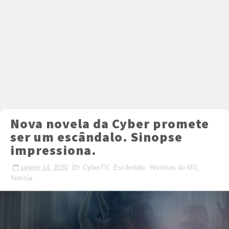
Nova novela da Cyber promete
ser um escândalo. Sinopse
impressiona.
janeiro 14, 2020
CyberTV
,
Escândalo
,
Histórias do MV
,
Notícia