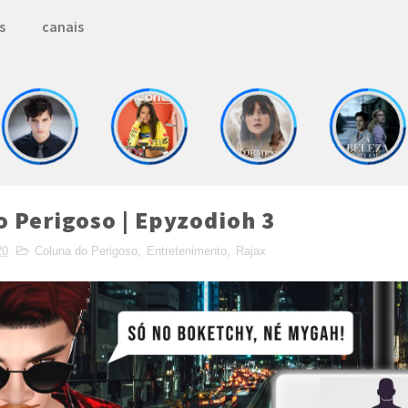
s
canais
o Perigoso | Epyzodioh 3
20
Coluna do Perigoso
,
Entretenimento
,
Rajax
 with
by
TemplatesYard
| Distributed by
MyBlogge