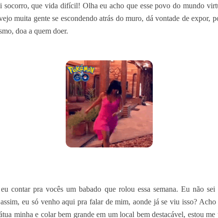
i socorro, que vida difícil! Olha eu acho que esse povo do mundo virtu
 vejo muita gente se escondendo atrás do muro, dá vontade de expor, po
smo, doa a quem doer.
 eu contar pra vocês um babado que rolou essa semana. Eu não se
 assim, eu só venho aqui pra falar de mim, aonde já se viu isso? Ach
tátua minha e colar bem grande em um local bem destacável, estou me