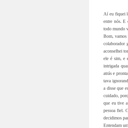
Aí eu fiquei 
entre nós. E
todo mundo vi
Bom, vamos r
colaborador 
aconselhei to
ele é sim, e 
intrigada qu
atrás e pront
tava ignorand
a disse que e
cuidado, porq
que eu tive a
pessoa fiel.
decidimos par
Entendam um 