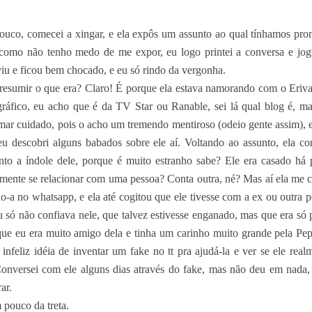
louco, comecei a xingar, e ela expôs um assunto ao qual tínhamos pr
 como não tenho medo de me expor, eu logo printei a conversa e jog
u e ficou bem chocado, e eu só rindo da vergonha.
esumir o que era? Claro! É porque ela estava namorando com o Eriva
gráfico, eu acho que é da TV Star ou Ranable, sei lá qual blog é, ma
mar cuidado, pois o acho um tremendo mentiroso (odeio gente assim), e
eu descobri alguns babados sobre ele aí. Voltando ao assunto, ela c
anto a índole dele, porque é muito estranho sabe? Ele era casado há
amente se relacionar com uma pessoa? Conta outra, né? Mas aí ela me 
o-a no whatsapp, e ela até cogitou que ele tivesse com a ex ou outra 
u só não confiava nele, que talvez estivesse enganado, mas que era só 
ue eu era muito amigo dela e tinha um carinho muito grande pela Peps
 infeliz idéia de inventar um fake no tt pra ajudá-la e ver se ele rea
 Conversei com ele alguns dias através do fake, mas não deu em nada,
ar.
pouco da treta.