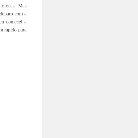
 fofocas. Mas
e deparo com a
eu comecei a
em rápido para