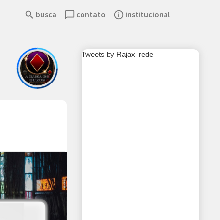
search
busca
chat_bubble_outline
contato
info_outline
institucional
Tweets by Rajax_rede
rThemes