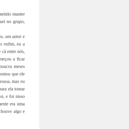
ometido manter
uei no grupo,
n, um autor e
s enfim, eu a
 cá entre nós,
omeçou a ficar
 poucos meses
contou que ele
pessoa, mas eu
para ela tomar
i, e foi nisso
lmente era uma
 houve algo e