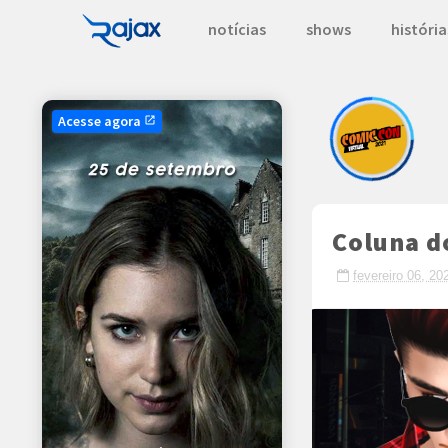
notícias
shows
história
Acesse agora
open_in_new
Coluna d
fevereiro 06, 20
Crafted