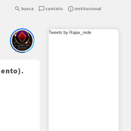
search
busca
chat_bubble_outline
contato
info_outline
institucional
Tweets by Rajax_rede
mento).
rThemes