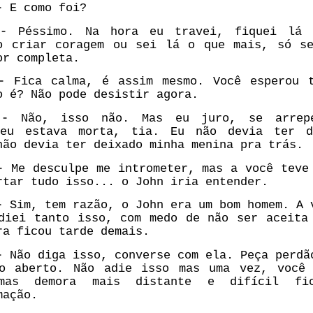
 -
E como foi?
-
Péssimo. Na hora eu travei, fiquei lá 
o criar coragem ou sei lá o que mais, só s
or completa.
 -
Fica calma, é assim mesmo. Você esperou 
o é? Não pode desistir agora.
A -
Não, isso não. Mas eu juro, se arrepe
 eu estava morta, tia. Eu não devia ter d
não devia ter deixado minha menina pra trás.
 -
Me desculpe me intrometer, mas a você teve
rtar tudo isso... o John iria entender.
 -
Sim, tem razão, o John era um bom homem. A 
diei tanto isso, com medo de não ser aceita
ra ficou tarde demais.
 -
Não diga isso, converse com ela. Peça perdã
o aberto. Não adie isso mas uma vez, você
mas demora mais distante e difícil fi
mação.