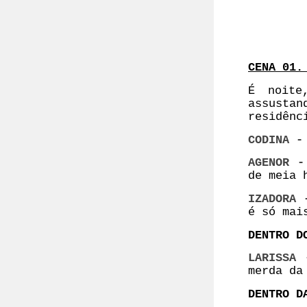
CENA 01.
É noite
assusta
residênc
CODINA -
AGENOR -
de meia 
IZADORA 
é só mai
DENTRO D
LARISSA 
merda da
DENTRO D