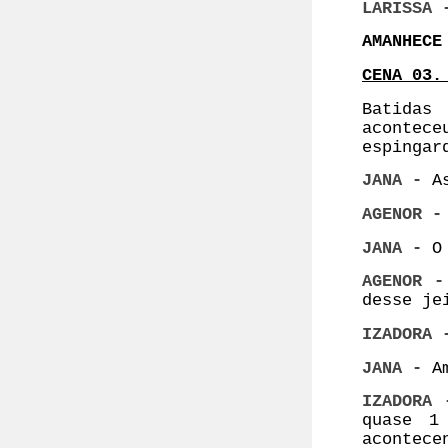
LARISSA
AMANHECE
CENA 03.
Batidas
acontec
espingar
JANA -
As
AGENOR -
JANA -
O 
AGENOR -
desse je
IZADORA 
JANA -
A
IZADORA
quase 1
acontec