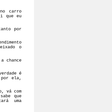
no carro
ei que eu
tanto por
ndimento
eixado o
 a chance
verdade é
 por ela,
o, vá com
 sabe que
cará uma