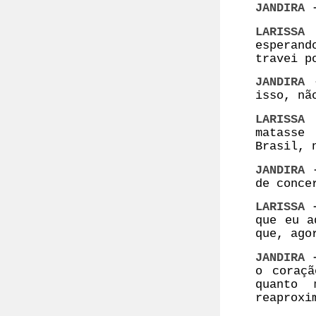
JANDIRA
LARISSA 
esperand
travei p
JANDIRA
isso, nã
LARISS
matasse
Brasil, 
JANDIRA
de conce
LARISSA
que eu a
que, ago
JANDIRA
o coraçã
quanto 
reaproxi