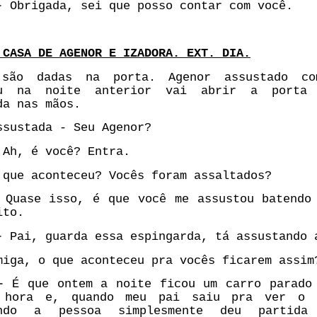
 -
Obrigada, sei que posso contar com você.
 CASA DE AGENOR E IZADORA. EXT. DIA.
 são dadas na porta. Agenor assustado c
eu na noite anterior vai abrir a porta
da nas mãos.
sustada - Seu Agenor?
Ah, é você? Entra.
que aconteceu? Vocês foram assaltados?
Quase isso, é que você me assustou batendo
ito.
-
Pai, guarda essa espingarda, tá assustando 
miga, o que aconteceu pra vocês ficarem assim
 -
É que ontem a noite ficou um carro parado
 hora e, quando meu pai saiu pra ver o 
endo a pessoa simplesmente deu partid