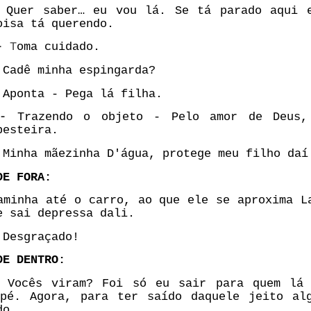
-
Quer saber… eu vou lá. Se tá parado aqui 
oisa tá querendo.
 -
T
oma cuidado.
-
Cadê minha espingarda?
Aponta - Pega lá filha.
-
Trazendo o objeto - Pelo amor de Deus,
besteira.
Minha mãezinha D'água, protege meu filho daí
DE FORA:
aminha até o carro, ao que ele se aproxima L
e sai depressa dali.
Desgraçado!
DE DENTRO:
Vocês viram? Foi só eu sair para quem lá 
pé. Agora, para ter saído daquele jeito al
do.