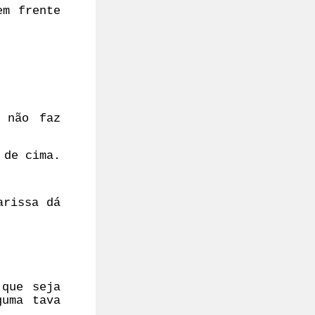
em frente
 não faz
 de cima.
arissa dá
que seja
guma tava