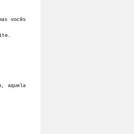
mas vocês
ite.
o, aquela