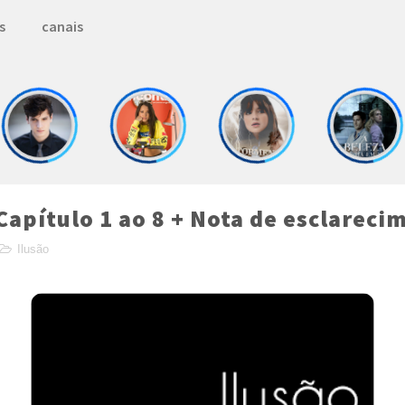
s
canais
(Capítulo 1 ao 8 + Nota de esclareci
Ilusão
 with
by
TemplatesYard
| Distributed by
MyBlogge