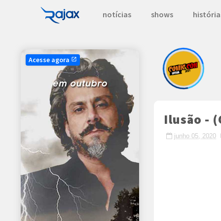
notícias
shows
história
Acesse agora
open_in_new
Ilusão - 
junho 05, 2020
Crafted