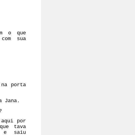
om o que
 com sua
 na porta
a Jana.
?
 aqui por
que tava
a e saiu