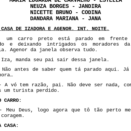
MARIA EDUARDA DE CARVALHO - ESTELLA
NEUZA BORGES - JANDIRA
NICETTE BRUNO - CODINA
DANDARA MARIANA - JANA
 CASA DE IZADORA E AGENOR. INT. NOITE.
, um carro preto está parado em frente
ndo e deixando intrigados os moradores da
ia. Agenor da janela observa tudo.
Iza, manda seu pai sair dessa janela.
Não antes de saber quem tá parado aqui. Já
hora…
-
A vó tem razão, pai. Não deve ser nada, co
s um turista perdido.
O CARRO:
-
Meu Deus, logo agora que tô tão perto me
 coragem.
A CASA: