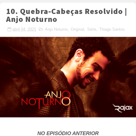
10. Quebra-Cabeças Resolvido |
Anjo Noturno
abril 04, 2021
Anjo Noturno
,
Original
,
Série
,
Thiago Santos
NO EPISÓDIO ANTERIOR