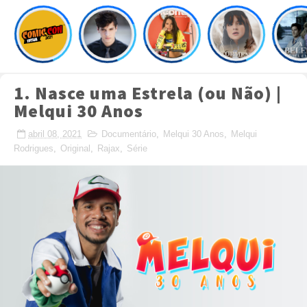
1. Nasce uma Estrela (ou Não) |
Melqui 30 Anos
abril 08, 2021
Documentário
,
Melqui 30 Anos
,
Melqui
Rodrigues
,
Original
,
Rajax
,
Série
Crafted with
by
TemplatesYard
| Distributed by
MyBloggerThemes